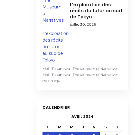
L’exploration des
récits du futur au sud
de Tokyo
juillet 30, 2026
MoN Takanawa : The Museum of Narratives
MoN Takanawa : The Museum of Narratives
est un équ
CALENDRIER
AVRIL 2024
L
M
M
J
V
S
D