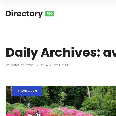
Daily Archives:
av
Vous êtes ici:
Home
/
2024
/
avril
/
08
8
AVR
2024