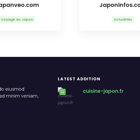
apanveo.com
Japoninfos.c
Voyage au Japon
Actualités
LATEST ADDITION
 do eiusmod
cuisine-japon.fr
m ad minim veniam,