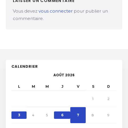
LAISSER UN COMMENTAIRE
Vous devez
vous connecter
pour publier un
commentaire.
CALENDRIER
AOÛT 2026
L
M
M
J
V
S
D
1
2
3
4
5
6
7
8
9