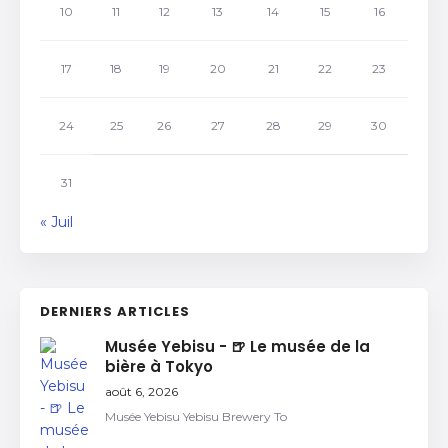
10
11
12
13
14
15
16
17
18
19
20
21
22
23
24
25
26
27
28
29
30
31
« Juil
DERNIERS ARTICLES
Musée Yebisu - 🍺 Le musée de la
bière à Tokyo
août 6, 2026
Musée Yebisu Yebisu Brewery To