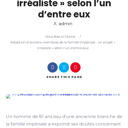
irréaliste » selon l’un
d’entre eux
Search
admin
Vous êtes ici:
Home
/
Adoption d’anciens membres de la famille impériale : un projet «
irréaliste » selon l’un d’entre eux
SHARE
THIS PAGE
Un homme de 81 ans issu d’une ancienne branche de
la famille impériale a exprimé ses doutes concernant