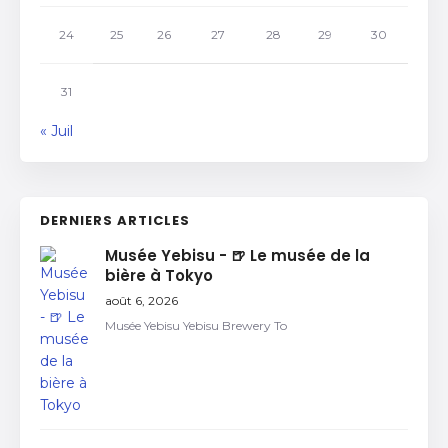
24
25
26
27
28
29
30
31
« Juil
DERNIERS ARTICLES
Musée Yebisu - 🍺 Le musée de la
bière à Tokyo
août 6, 2026
Musée Yebisu Yebisu Brewery To