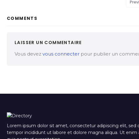
Prev
COMMENTS
LAISSER UN COMMENTAIRE
Vous devez
vous connecter
pour publier un commen
Lorem ipsum dolor sit amet, consectetur adipiscing elit, sed
tempor incididunt ut labore et dolore magna aliqua. Ut eni