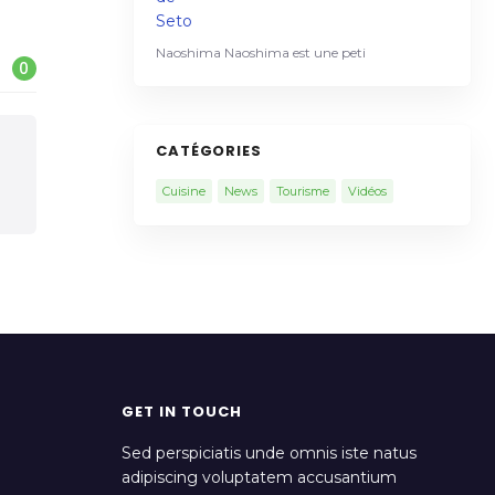
Naoshima Naoshima est une peti
0
CATÉGORIES
Cuisine
News
Tourisme
Vidéos
GET IN TOUCH
Sed perspiciatis unde omnis iste natus
adipiscing voluptatem accusantium