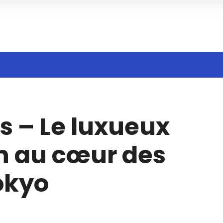
h
s – Le luxueux
in au cœur des
okyo