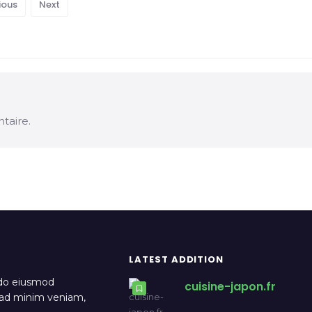
ious
Next
taire.
LATEST ADDITION
 do eiusmod
cuisine-japon.fr
m ad minim veniam,