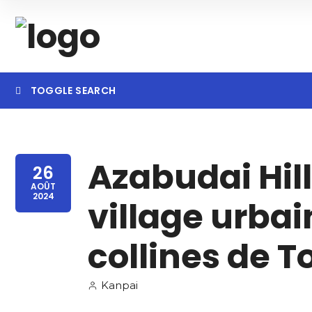
TOGGLE SEARCH
Searc
Azabudai Hill
26
AOÛT
2024
village urba
collines de T
Kanpai