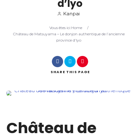
d’Iyo
Kanpai
Search
Vous êtes ici:
Home
/
Château de Matsuyama – Le donjon authentique de l’ancienne
province d’Iyo
SHARE
THIS PAGE
Château de