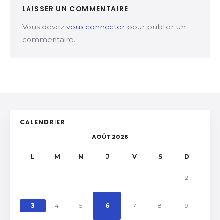
LAISSER UN COMMENTAIRE
Vous devez
vous connecter
pour publier un
commentaire.
CALENDRIER
AOÛT 2026
L
M
M
J
V
S
D
1
2
3
4
5
6
7
8
9