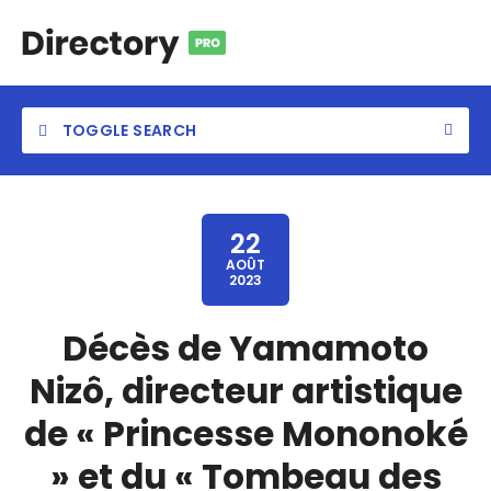
TOGGLE SEARCH
22
AOÛT
2023
Category
Décès de Yamamoto
Location
Nizô, directeur artistique
de « Princesse Mononoké
» et du « Tombeau des