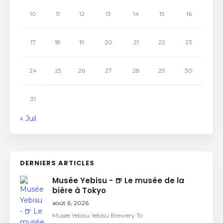
10
11
12
13
14
15
16
17
18
19
20
21
22
23
24
25
26
27
28
29
30
31
« Juil
DERNIERS ARTICLES
Musée Yebisu - 🍺 Le musée de la
bière à Tokyo
août 6, 2026
Musée Yebisu Yebisu Brewery To