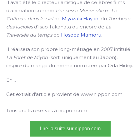
Il avait été le directeur artistique de célèbres films
d’animation comme
Princesse Mononoké
et
Le
Château dans le ciel
de
Miyazaki Hayao
, du
Tombeau
des lucioles
d’Isao Takahata ou encore de
La
Traversée du temps
de
Hosoda Mamoru
.
Il réalisera son propre long-métrage en 2007 intitulé
La Forêt de Miyori
(sorti uniquement au Japon),
inspiré du manga du même nom créé par Oda Hideji.
En…
Cet extrait d’article provient de www.nippon.com
Tous droits réservés à nippon.com
Lire la suite sur nippon.com