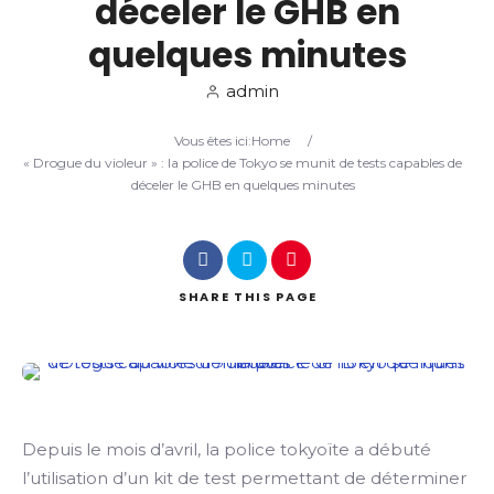
déceler le GHB en
quelques minutes
Search
admin
Vous êtes ici:
Home
/
« Drogue du violeur » : la police de Tokyo se munit de tests capables de
déceler le GHB en quelques minutes
SHARE
THIS PAGE
Depuis le mois d’avril, la police tokyoïte a débuté
l’utilisation d’un kit de test permettant de déterminer