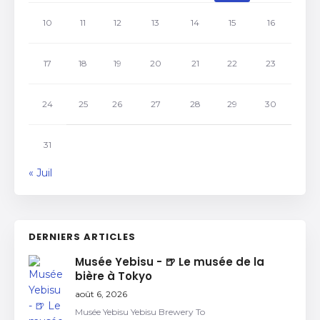
10
11
12
13
14
15
16
17
18
19
20
21
22
23
24
25
26
27
28
29
30
31
« Juil
DERNIERS ARTICLES
Musée Yebisu - 🍺 Le musée de la
bière à Tokyo
août 6, 2026
Musée Yebisu Yebisu Brewery To