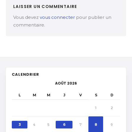
LAISSER UN COMMENTAIRE
Vous devez
vous connecter
pour publier un
commentaire.
CALENDRIER
AOÛT 2026
L
M
M
J
V
S
D
1
2
3
4
5
6
7
8
9