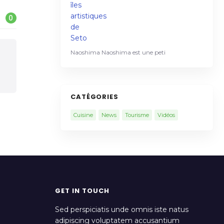
0
Naoshima Naoshima est une peti
CATÉGORIES
Cuisine
News
Tourisme
Vidéos
GET IN TOUCH
Sed perspiciatis unde omnis iste natus
adipiscing voluptatem accusantium