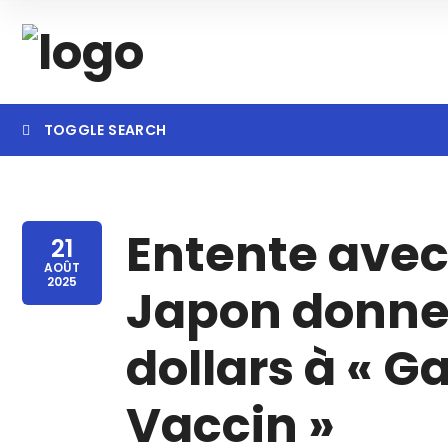
TOGGLE SEARCH
Searc
Entente avec B
21
AOÛT
2025
Japon donner
dollars à « Ga
Vaccin »