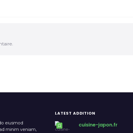
taire.
LATEST ADDITION
 do eiusmod
cuisine-japon.fr
m ad minim veniam,