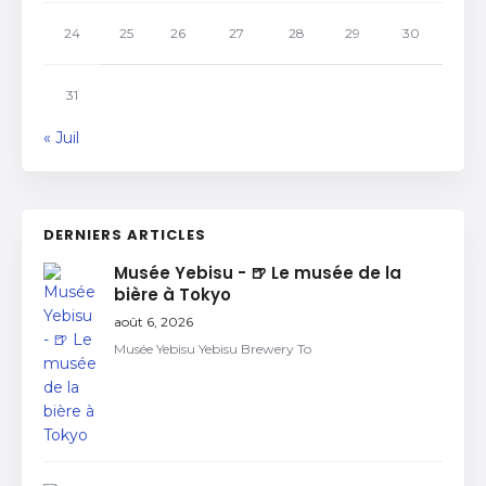
24
25
26
27
28
29
30
31
« Juil
DERNIERS ARTICLES
Musée Yebisu - 🍺 Le musée de la
bière à Tokyo
août 6, 2026
Musée Yebisu Yebisu Brewery To