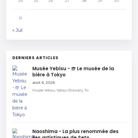
24
25
26
27
28
29
30
31
« Juil
DERNIERS ARTICLES
Musée Yebisu - 🍺 Le musée de la
bière à Tokyo
août 6, 2026
Musée Yebisu Yebisu Brewery To
Naoshima - La plus renommée des
îles artistiques de Seto