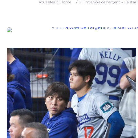
Vous êtes ici:
Home
/
« Il m’a volé de l’argent » : la st