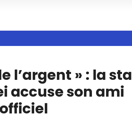
Search
e l’argent » : la sta
n
i accuse son ami
officiel