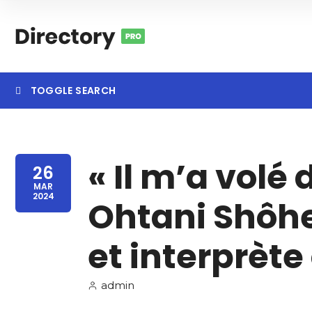
TOGGLE SEARCH
« Il m’a volé d
Category
Locatio
26
MAR
2024
Ohtani Shôhe
et interprète 
admin