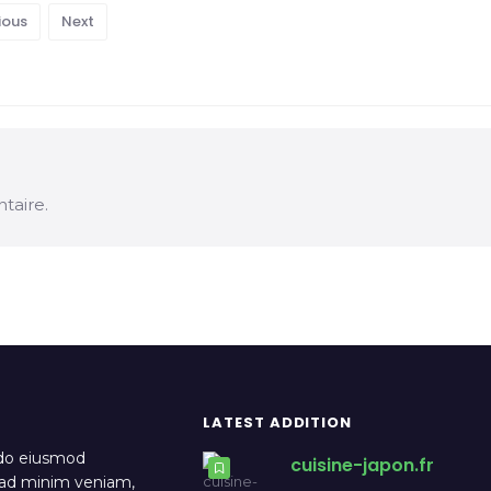
ious
Next
taire.
LATEST ADDITION
 do eiusmod
cuisine-japon.fr
m ad minim veniam,