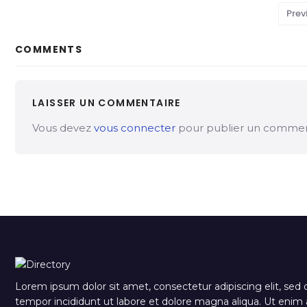
Prev
COMMENTS
LAISSER UN COMMENTAIRE
Vous devez
vous connecter
pour publier un commen
Lorem ipsum dolor sit amet, consectetur adipiscing elit, sed
tempor incididunt ut labore et dolore magna aliqua. Ut eni