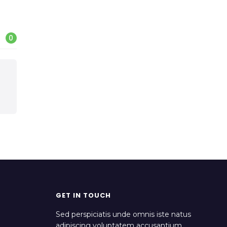
0
GET IN TOUCH
Sed perspiciatis unde omnis iste natus
adipiscing voluptatem accusantium