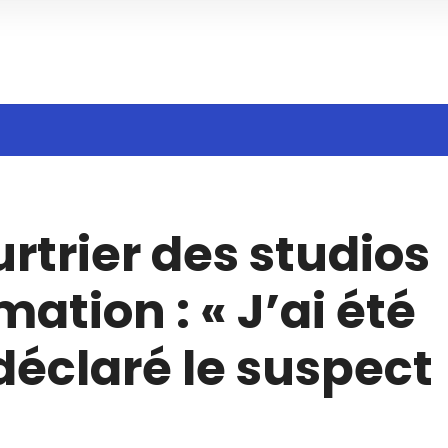
Search
rtrier des studios
n
ation : « J’ai été
 déclaré le suspect