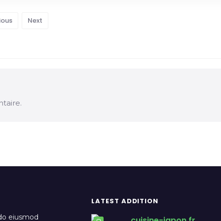
ious
Next
taire.
LATEST ADDITION
 do eiusmod
cuisine-japon.fr