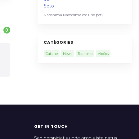
Naoshima Naoshima est une peti
0
CATÉGORIES
Cuisine
News
Tourisme
Vidéos
GET IN TOUCH
Sed perspiciatis unde omnis iste natus