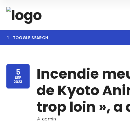
TOGGLE SEARCH
Incendie meu
Category
Locatio
5
SEP
2023
de Kyoto Anim
trop loin », a
admin