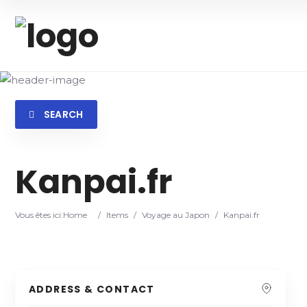
SEARCH
Category
Locatio
Kanpai.fr
Vous êtes ici:
Home
/
Items
/
Voyage au Japon
/
Kanpai.fr
ADDRESS & CONTACT