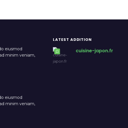
LATEST ADDITION
 do eiusmod
cuisine-japon.fr
m ad minim veniam,
 do eiusmod
m ad minim veniam,