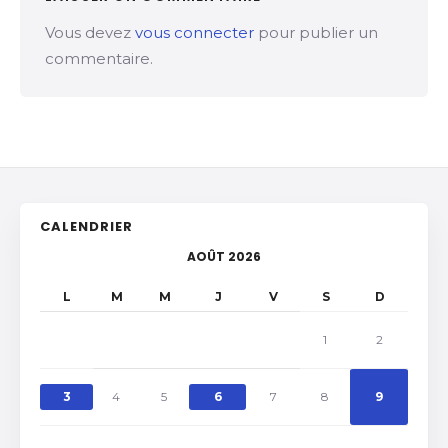
Vous devez
vous connecter
pour publier un
commentaire.
CALENDRIER
AOÛT 2026
L
M
M
J
V
S
D
1
2
3
4
5
6
7
8
9