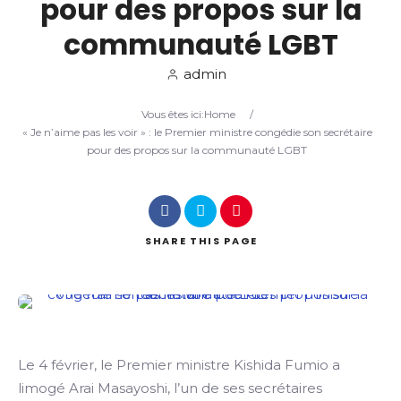
pour des propos sur la
communauté LGBT
Search
admin
Vous êtes ici:
Home
/
« Je n’aime pas les voir » : le Premier ministre congédie son secrétaire
pour des propos sur la communauté LGBT
SHARE
THIS PAGE
Le 4 février, le Premier ministre Kishida Fumio a
limogé Arai Masayoshi, l’un de ses secrétaires