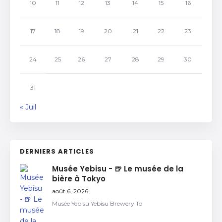
10
11
12
13
14
15
16
17
18
19
20
21
22
23
24
25
26
27
28
29
30
31
« Juil
DERNIERS ARTICLES
Musée Yebisu - 🍺 Le musée de la
bière à Tokyo
août 6, 2026
Musée Yebisu Yebisu Brewery To