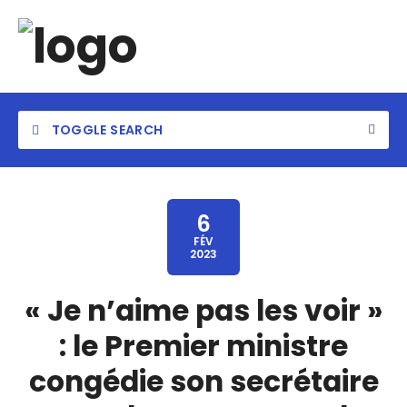
TOGGLE SEARCH
6
FÉV
2023
Category
« Je n’aime pas les voir »
Location
: le Premier ministre
congédie son secrétaire