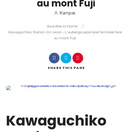
au mont Fuji
Kanpai
Search
Vous êtes ici:
Home
/
Kawaguchiko Station Inn (avis) – L'auberge japonaise familiale face
au mont Fuji
SHARE
THIS PAGE
Kawaguchiko