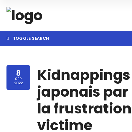
TOGGLE SEARCH
Searc
Kidnappings 
8
SEP
2022
japonais par 
la frustratio
victime