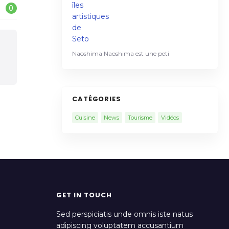
0
Naoshima Naoshima est une peti
CATÉGORIES
Cuisine
News
Tourisme
Vidéos
GET IN TOUCH
Sed perspiciatis unde omnis iste natus
adipiscing voluptatem accusantium