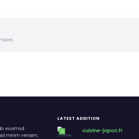
taire.
LATEST ADDITION
 do eiusmod
cuisine-japon.fr
m ad minim veniam,