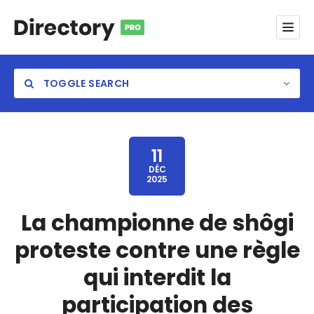
TOGGLE SEARCH
11
DÉC
2025
Category
La championne de shôgi
Location
proteste contre une règle
qui interdit la
participation des