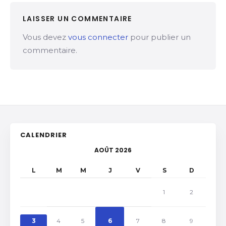
LAISSER UN COMMENTAIRE
Vous devez
vous connecter
pour publier un
commentaire.
CALENDRIER
AOÛT 2026
L
M
M
J
V
S
D
1
2
3
4
5
6
7
8
9