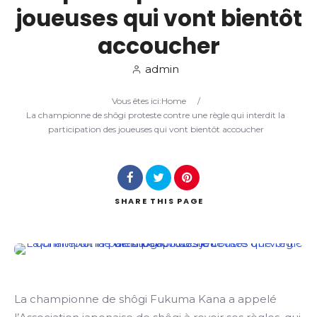
joueuses qui vont bientôt
Search
accoucher
admin
Vous êtes ici:
Home
/
La championne de shôgi proteste contre une règle qui interdit la
participation des joueuses qui vont bientôt accoucher
SHARE
THIS PAGE
La championne de shôgi Fukuma Kana a appelé