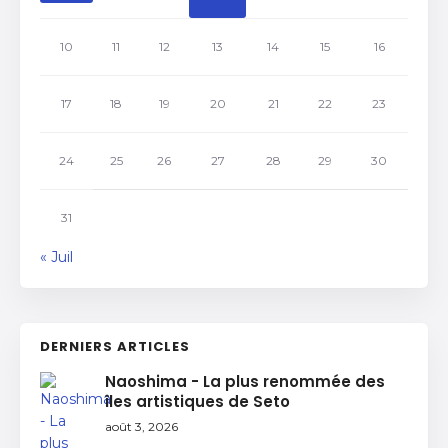
10
11
12
13
14
15
16
17
18
19
20
21
22
23
24
25
26
27
28
29
30
31
« Juil
DERNIERS ARTICLES
Naoshima - La plus renommée des
îles artistiques de Seto
août 3, 2026