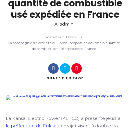
quantité de combustible
usé expédiée en France
Search
admin
Vous êtes ici:
Home
/
La compagnie d’électricité du Kansai propose de doubler la quantité
de combustible usé expédiée en France
SHARE
THIS PAGE
La Kansai Electric Power (KEPCO) a présenté jeudi à
la préfecture de Fukui
un projet visant à doubler la