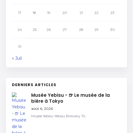
17
18
19
20
21
22
23
24
25
26
27
28
29
30
31
« Juil
DERNIERS ARTICLES
Musée Yebisu - 🍺 Le musée de la
bière à Tokyo
août 6, 2026
Musée Yebisu Yebisu Brewery To