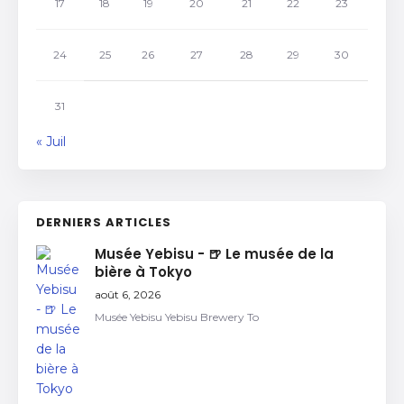
17
18
19
20
21
22
23
24
25
26
27
28
29
30
31
« Juil
DERNIERS ARTICLES
Musée Yebisu - 🍺 Le musée de la
bière à Tokyo
août 6, 2026
Musée Yebisu Yebisu Brewery To