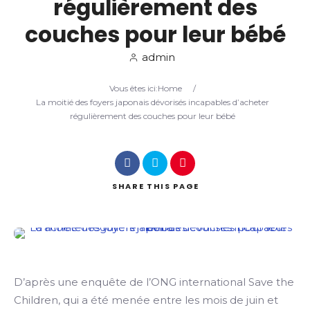
régulièrement des
couches pour leur bébé
Search
admin
Vous êtes ici:
Home
/
La moitié des foyers japonais dévorisés incapables d’acheter
régulièrement des couches pour leur bébé
SHARE
THIS PAGE
D’après une enquête de l’ONG international Save the
Children, qui a été menée entre les mois de juin et