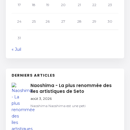
17
18
19
20
21
22
23
24
25
26
27
28
29
30
31
« Juil
DERNIERS ARTICLES
Naoshima - La plus renommée des
îles artistiques de Seto
août 3, 2026
Naoshima Naoshima est une peti