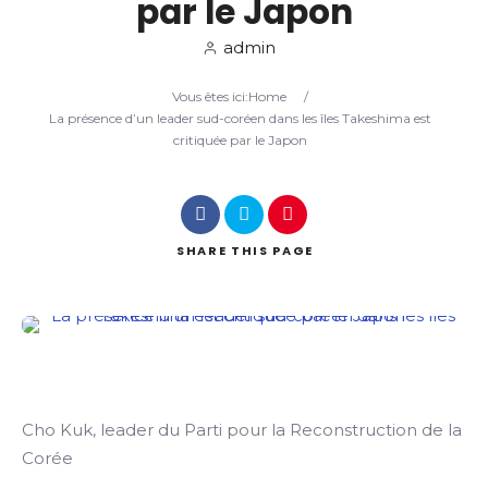
par le Japon
admin
Search
Vous êtes ici:
Home
/
La présence d’un leader sud-coréen dans les îles Takeshima est
critiquée par le Japon
SHARE
THIS PAGE
Cho Kuk, leader du Parti pour la Reconstruction de la
Corée