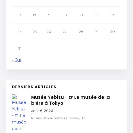
17
18
19
20
21
22
23
24
25
26
27
28
29
30
31
« Juil
DERNIERS ARTICLES
Musée Yebisu - 🍺 Le musée de la
bière à Tokyo
août 6, 2026
Musée Yebisu Yebisu Brewery To