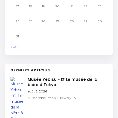
17
18
19
20
21
22
23
24
25
26
27
28
29
30
31
« Juil
DERNIERS ARTICLES
Musée Yebisu - 🍺 Le musée de la
bière à Tokyo
août 6, 2026
Musée Yebisu Yebisu Brewery To