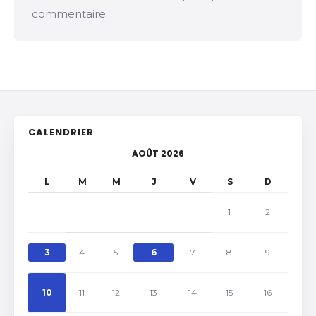
commentaire.
CALENDRIER
AOÛT 2026
L
M
M
J
V
S
D
1
2
3
4
5
6
7
8
9
10
11
12
13
14
15
16