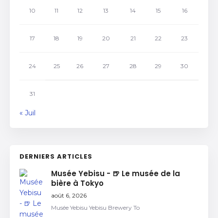
10
11
12
13
14
15
16
17
18
19
20
21
22
23
24
25
26
27
28
29
30
31
« Juil
DERNIERS ARTICLES
Musée Yebisu - 🍺 Le musée de la
bière à Tokyo
août 6, 2026
Musée Yebisu Yebisu Brewery To