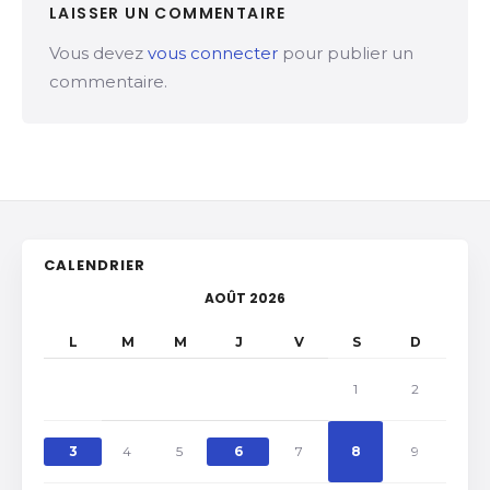
LAISSER UN COMMENTAIRE
Vous devez
vous connecter
pour publier un
commentaire.
CALENDRIER
AOÛT 2026
L
M
M
J
V
S
D
1
2
3
4
5
6
7
8
9