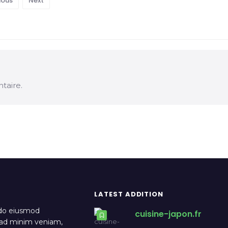
ious
Next
taire.
LATEST ADDITION
 do eiusmod
cuisine-japon.fr
m ad minim veniam,