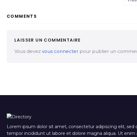
Prev
COMMENTS
LAISSER UN COMMENTAIRE
Vous devez
vous connecter
pour publier un commen
Lorem ipsum dolor sit amet, consectetur adipiscing elit, sed
tempor incididunt ut labore et dolore magna aliqua. Ut eni