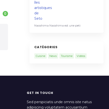
0
Naoshima Naoshima est une peti
CATÉGORIES
Cuisine
News
Tourisme
Vidéos
GET IN TOUCH
Sed perspiciatis unde omnis iste natus
adipiscing voluptatem accusantium