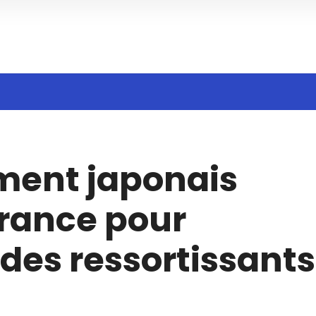
h
ment japonais
France pour
 des ressortissants