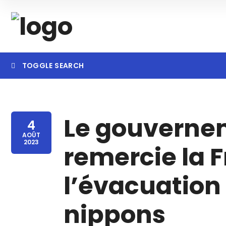
TOGGLE SEARCH
Searc
Le gouverne
4
AOÛT
2023
remercie la 
l’évacuation
nippons