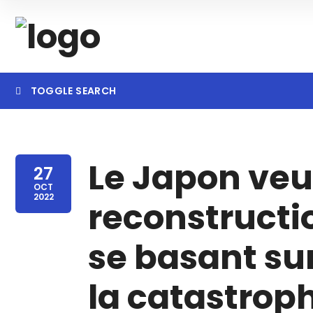
TOGGLE SEARCH
Searc
Le Japon veut
27
OCT
2022
reconstructi
se basant su
la catastrop