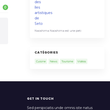
0
Naoshima Naoshima est une peti
CATÉGORIES
Cuisine
News
Tourisme
Vidéos
GET IN TOUCH
Sed perspiciatis unde omnis iste natus