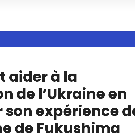
h
 aider à la
on de l’Ukraine en
r son expérience d
he de Fukushima