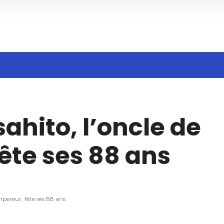
h
ahito, l’oncle de
ête ses 88 ans
mpereur, fête ses 88 ans