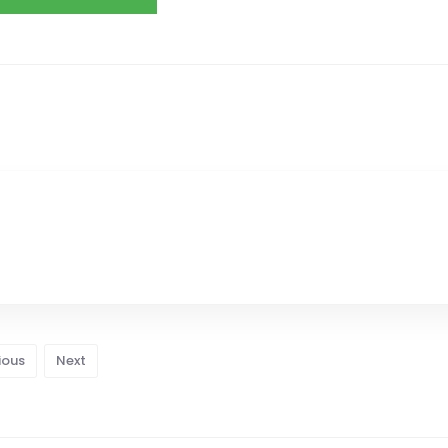
ious
Next