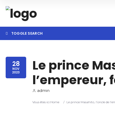
TOGGLE SEARCH
Searc
Le prince Mas
28
NOV
2023
l’empereur, f
admin
Vous êtes ici:
Home
/
Le prince Masahito, l’oncle de l’e