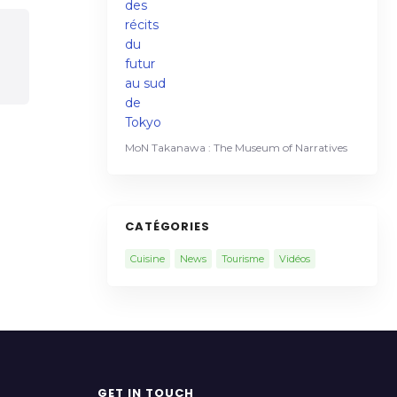
MoN Takanawa : The Museum of Narratives
CATÉGORIES
Cuisine
News
Tourisme
Vidéos
GET IN TOUCH