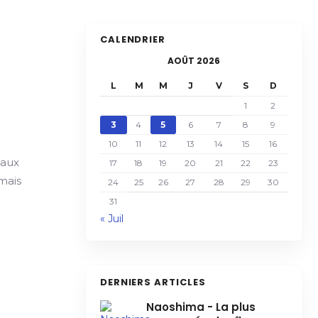
CALENDRIER
AOÛT 2026
L
M
M
J
V
S
D
1
2
3
4
5
6
7
8
9
10
11
12
13
14
15
16
naux
17
18
19
20
21
22
23
rmais
24
25
26
27
28
29
30
31
« Juil
DERNIERS ARTICLES
Naoshima - La plus