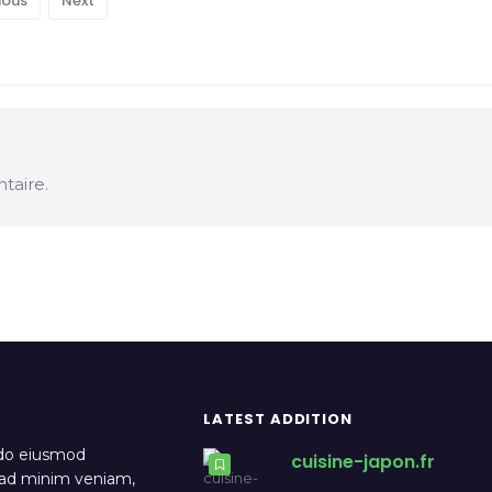
ious
Next
taire.
LATEST ADDITION
 do eiusmod
cuisine-japon.fr
m ad minim veniam,