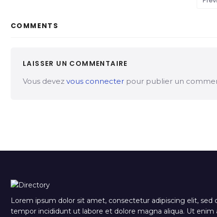
Prev
COMMENTS
LAISSER UN COMMENTAIRE
Vous devez
vous connecter
pour publier un commen
Lorem ipsum dolor sit amet, consectetur adipiscing elit, sed
tempor incididunt ut labore et dolore magna aliqua. Ut eni