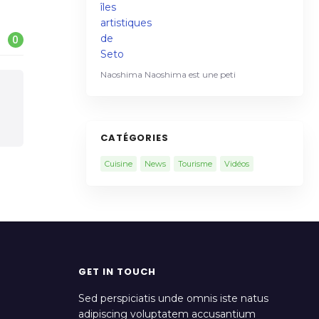
0
Naoshima Naoshima est une peti
CATÉGORIES
Cuisine
News
Tourisme
Vidéos
GET IN TOUCH
Sed perspiciatis unde omnis iste natus
adipiscing voluptatem accusantium