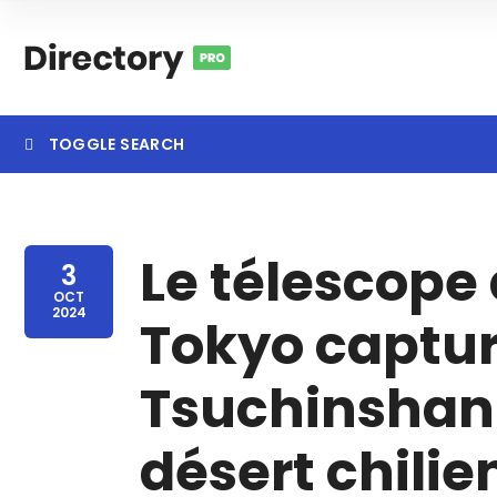
TOGGLE SEARCH
Le télescope 
Category
Locatio
3
OCT
2024
Tokyo captur
Tsuchinshan-
désert chilie