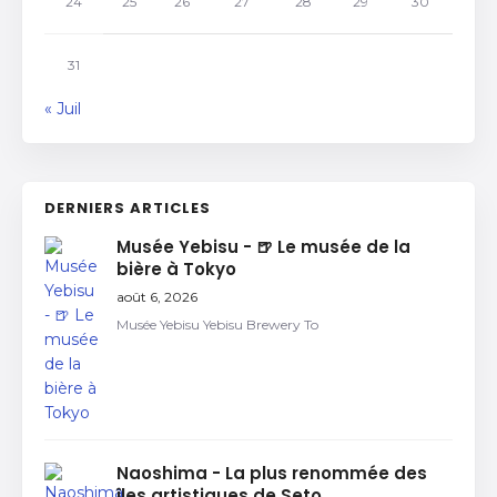
24
25
26
27
28
29
30
31
« Juil
DERNIERS ARTICLES
Musée Yebisu - 🍺 Le musée de la
bière à Tokyo
août 6, 2026
Musée Yebisu Yebisu Brewery To
Naoshima - La plus renommée des
îles artistiques de Seto