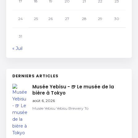
17
18
19
20
21
22
23
24
25
26
27
28
29
30
31
« Juil
DERNIERS ARTICLES
Musée Yebisu - 🍺 Le musée de la
bière à Tokyo
août 6, 2026
Musée Yebisu Yebisu Brewery To