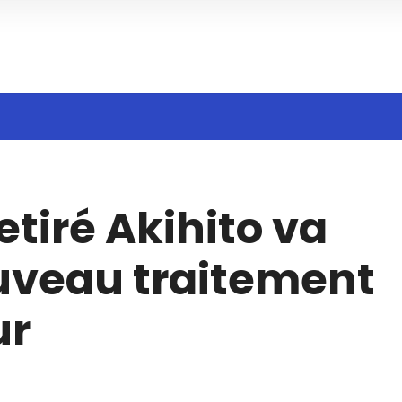
h
tiré Akihito va
uveau traitement
ur