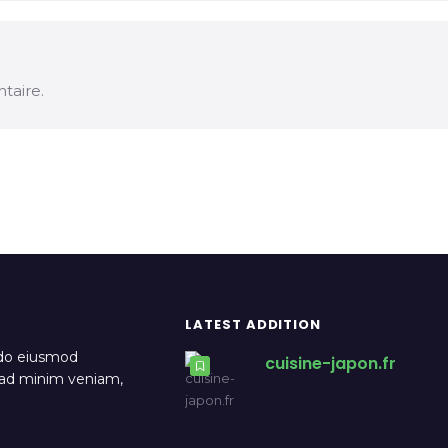
taire.
LATEST ADDITION
 do eiusmod
cuisine-japon.fr
m ad minim veniam,