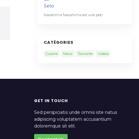
Naoshima Naoshima est une peti
CATÉGORIES
Cuisine
News
Tourisme
Vidéos
GET IN TOUCH
Sed perspiciatis unde omnis iste natus
adipiscing voluptatem accusantium
doloremque sit elit.