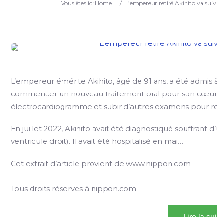
Vous êtes ici:
Home
/
L’empereur retiré Akihito va su
L’empereur émérite Akihito, âgé de 91 ans, a été admis à
commencer un nouveau traitement oral pour son cœur. 
électrocardiogramme et subir d’autres examens pour 
En juillet 2022, Akihito avait été diagnostiqué souffrant
ventricule droit). Il avait été hospitalisé en mai…
Cet extrait d’article provient de www.nippon.com
Tous droits réservés à nippon.com
Lire la su