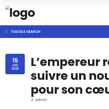
TOGGLE SEARCH
Searc
L’empereur re
15
JUIL
2025
suivre un no
pour son cœ
admin