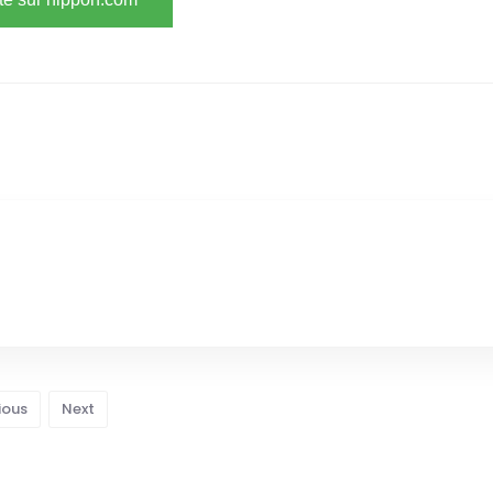
ious
Next