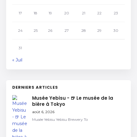
17
18
19
20
21
22
23
24
25
26
27
28
29
30
31
« Juil
DERNIERS ARTICLES
Musée Yebisu - 🍺 Le musée de la
bière à Tokyo
août 6, 2026
Musée Yebisu Yebisu Brewery To