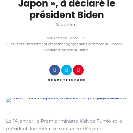
Japon », à déclaré le
président Biden
Search
admin
Vous êtes ici:
Home
/
« Les États-Unis sont entièrement engagés dans la défense du Japon »,
à déclaré le président Biden
SHARE
THIS PAGE
Le 14 janvier, le Premier ministre Kishida Fumio et le
président Joe Biden se sont accordés pour