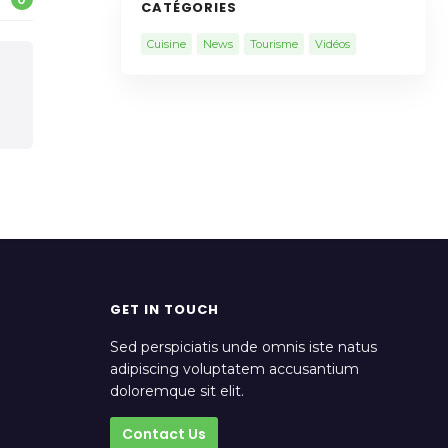
CATÉGORIES
Cuisine
News
Tourisme
Vidéos
GET IN TOUCH
Sed perspiciatis unde omnis iste natus
adipiscing voluptatem accusantium
doloremque sit elit.
Contact Us