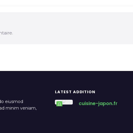
taire.
LATEST ADDITION
 do eiusmod
cuisine-japon.fr
m ad minim veniam,