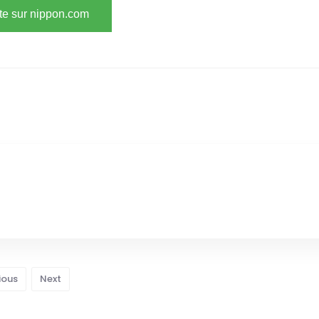
ite sur nippon.com
ious
Next