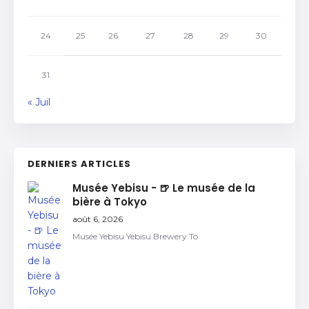
24
25
26
27
28
29
30
31
« Juil
DERNIERS ARTICLES
Musée Yebisu - 🍺 Le musée de la
bière à Tokyo
août 6, 2026
Musée Yebisu Yebisu Brewery To