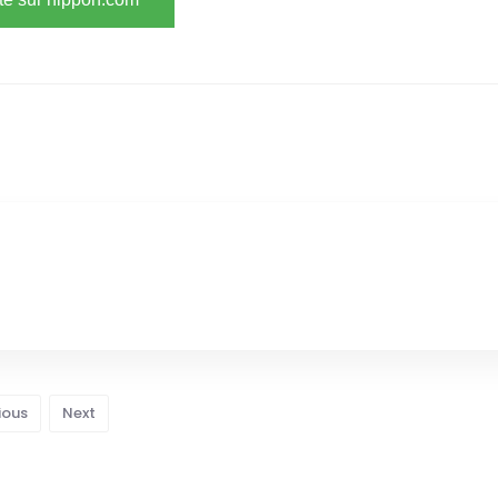
ious
Next