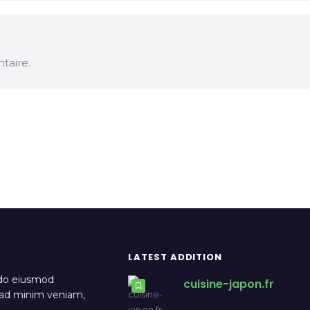
taire.
LATEST ADDITION
 do eiusmod
cuisine-japon.fr
m ad minim veniam,