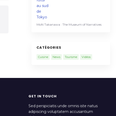
MoN Takanawa : The Museum of Narratives
CATÉGORIES
Cuisine
News
Tourisme
Vidéos
GET IN TOUCH
Sed perspiciatis unde omnis iste natus
adipiscing voluptatem accusantium