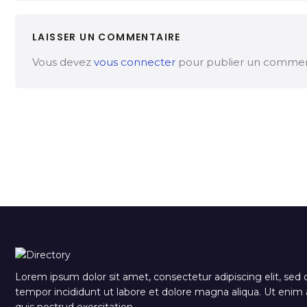
LAISSER UN COMMENTAIRE
Vous devez
vous connecter
pour publier un commen
Lorem ipsum dolor sit amet, consectetur adipiscing elit, sed
tempor incididunt ut labore et dolore magna aliqua. Ut eni