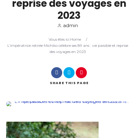
reprise des voyages en
2023
Search
admin
Vous êtes ici:
Home
/
L’impératrice retirée Michiko célèbre ses 89 ans : vie paisible et reprise
des voyages en 2023
SHARE
THIS PAGE