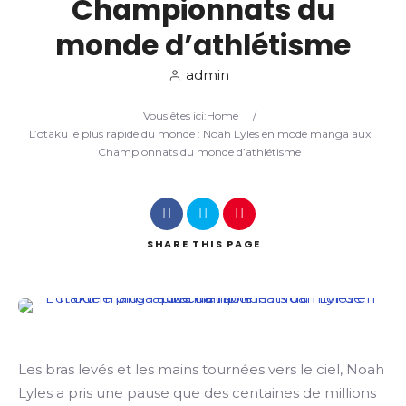
Championnats du
monde d’athlétisme
Search
admin
Vous êtes ici:
Home
/
L’otaku le plus rapide du monde : Noah Lyles en mode manga aux
Championnats du monde d’athlétisme
SHARE
THIS PAGE
Les bras levés et les mains tournées vers le ciel, Noah
Lyles a pris une pause que des centaines de millions