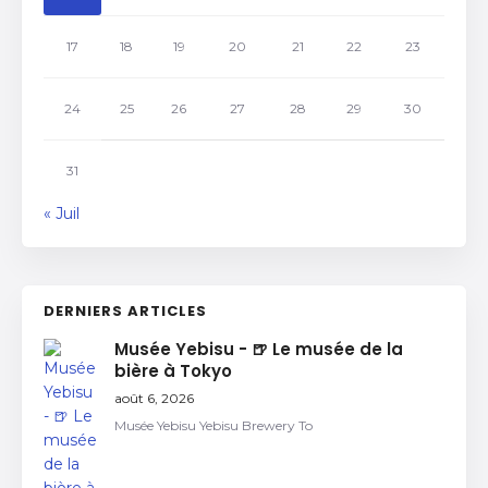
17
18
19
20
21
22
23
24
25
26
27
28
29
30
31
« Juil
DERNIERS ARTICLES
Musée Yebisu - 🍺 Le musée de la
bière à Tokyo
août 6, 2026
Musée Yebisu Yebisu Brewery To