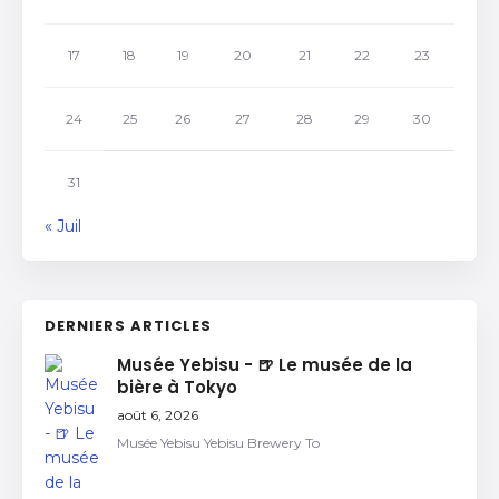
17
18
19
20
21
22
23
24
25
26
27
28
29
30
31
« Juil
DERNIERS ARTICLES
Musée Yebisu - 🍺 Le musée de la
bière à Tokyo
août 6, 2026
Musée Yebisu Yebisu Brewery To