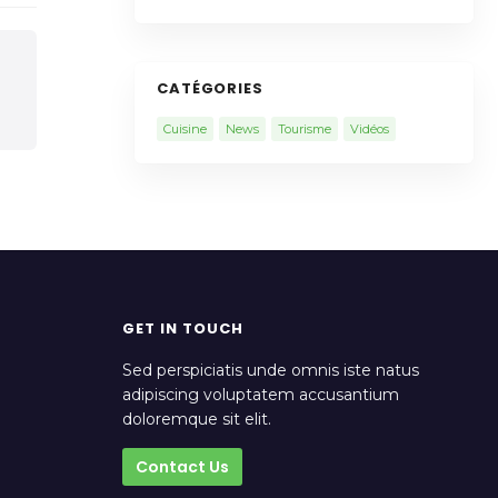
CATÉGORIES
Cuisine
News
Tourisme
Vidéos
GET IN TOUCH
Sed perspiciatis unde omnis iste natus
adipiscing voluptatem accusantium
doloremque sit elit.
Contact Us