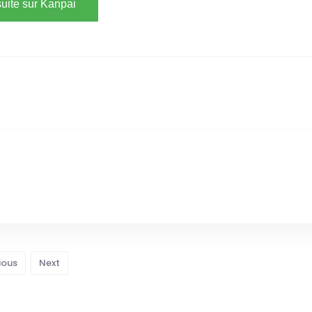
 suite sur Kanpai
ious
Next