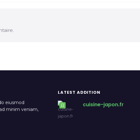
taire.
LATEST ADDITION
 do eiusmod
cuisine-japon.fr
m ad minim veniam,