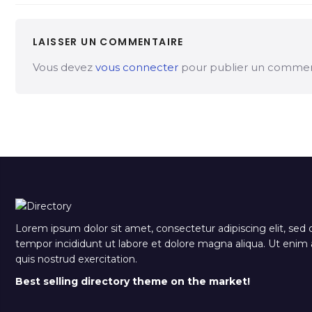
LAISSER UN COMMENTAIRE
Vous devez
vous connecter
pour publier un commen
Lorem ipsum dolor sit amet, consectetur adipiscing elit, sed
tempor incididunt ut labore et dolore magna aliqua. Ut eni
quis nostrud exercitation.
Best selling directory theme on the market!