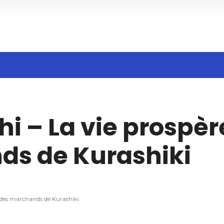
h
i – La vie prospèr
ds de Kurashiki
 des marchands de Kurashiki