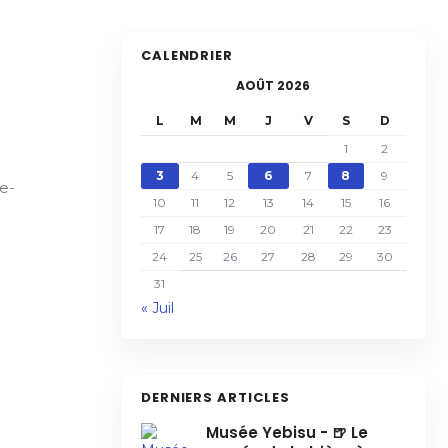
CALENDRIER
AOÛT 2026
L
M
M
J
V
S
D
1
2
3
4
5
6
7
8
9
e-
10
11
12
13
14
15
16
17
18
19
20
21
22
23
24
25
26
27
28
29
30
31
« Juil
DERNIERS ARTICLES
Musée Yebisu - 🍺 Le