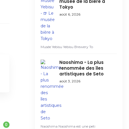
musée de la bière à
Tokyo
août 6, 2026
Musée Yebisu Yebisu Brewery To
Naoshima - La plus
renommée des îles
artistiques de Seto
août 3, 2026
0
Naoshima Naoshima est une peti