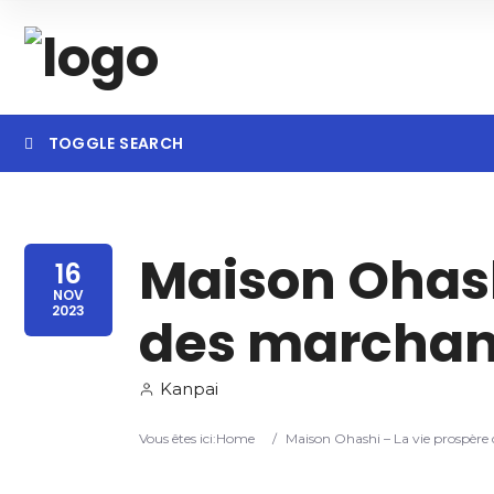
TOGGLE SEARCH
Searc
Maison Ohash
16
NOV
2023
des marchan
Kanpai
Vous êtes ici:
Home
/
Maison Ohashi – La vie prospère