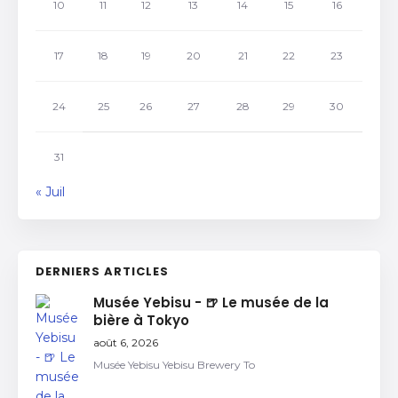
10
11
12
13
14
15
16
17
18
19
20
21
22
23
24
25
26
27
28
29
30
31
« Juil
DERNIERS ARTICLES
Musée Yebisu - 🍺 Le musée de la
bière à Tokyo
août 6, 2026
Musée Yebisu Yebisu Brewery To