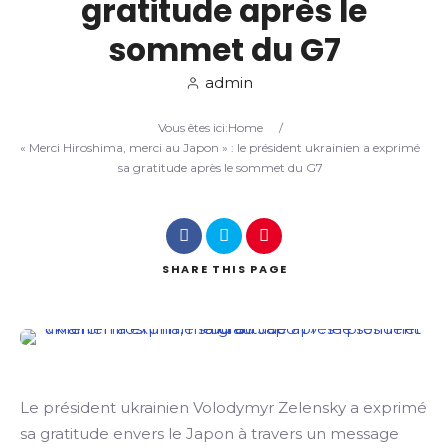
gratitude après le
sommet du G7
Search
admin
Vous êtes ici:
Home
/
« Merci Hiroshima, merci au Japon » : le président ukrainien a exprimé
sa gratitude après le sommet du G7
SHARE
THIS PAGE
Le président ukrainien Volodymyr Zelensky a exprimé
sa gratitude envers le Japon à travers un message