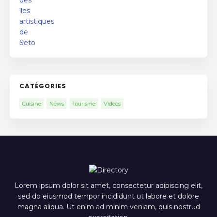
CATÉGORIES
Cuisine
News
Tourisme
Vidéos
Lorem ipsum dolor sit amet, consectetur adipiscing elit,
sed do eiusmod tempor incididunt ut labore et dolore
magna aliqua. Ut enim ad minim veniam, quis nostrud