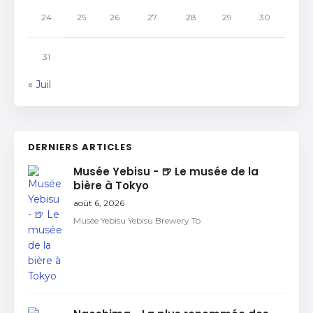
24
25
26
27
28
29
30
31
« Juil
DERNIERS ARTICLES
Musée Yebisu - 🍺 Le musée de la
bière à Tokyo
août 6, 2026
Musée Yebisu Yebisu Brewery To