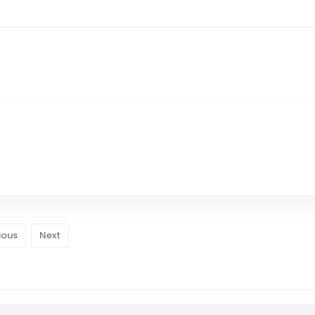
ious
Next