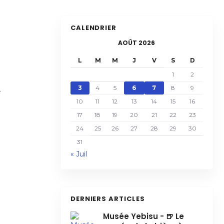
CALENDRIER
AOÛT 2026
L
M
M
J
V
S
D
1
2
3
4
5
6
7
8
9
e
10
11
12
13
14
15
16
17
18
19
20
21
22
23
24
25
26
27
28
29
30
31
« Juil
DERNIERS ARTICLES
Musée Yebisu - 🍺 Le