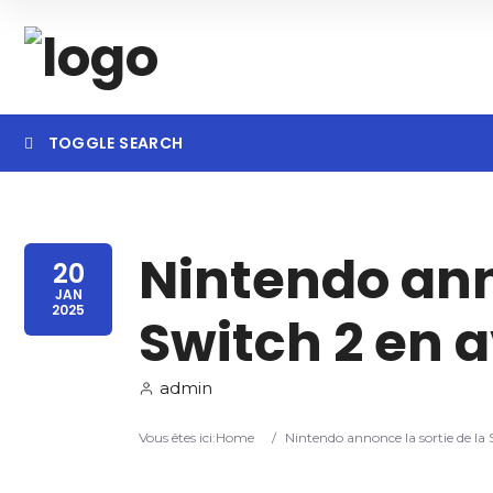
TOGGLE SEARCH
Searc
Nintendo anno
20
JAN
2025
Switch 2 en a
admin
Vous êtes ici:
Home
/
Nintendo annonce la sortie de la 