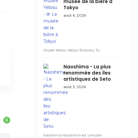
musée de la bière à
Tokyo
août 6, 2026
Musée Yebisu Yebisu Brewery To
Naoshima - La plus
renommée des îles
artistiques de Seto
août 3, 2026
0
Naoshima Naoshima est une peti