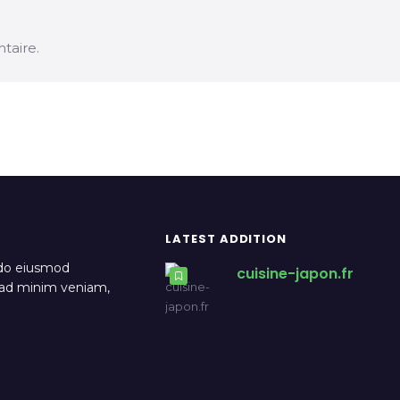
taire.
LATEST ADDITION
 do eiusmod
cuisine-japon.fr
m ad minim veniam,