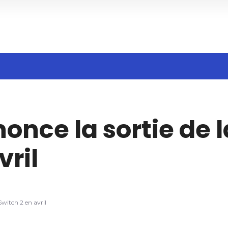
h
nce la sortie de l
vril
Switch 2 en avril