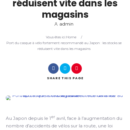
réduisent vite dans les
magasins
Search
admin
Vous êtes ici:
Home
/
Port du casque à vélo fortement recommandé au Japon : les stocks se
réduisent vite dans les magasins
SHARE
THIS PAGE
er
Au Japon depuis le 1
avril, face à l’augmentation du
nombre d’accidents de vélos sur la route, une loi