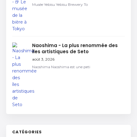
Musée Yebisu Yebisu Brewery To
Naoshima - La plus renommée des
îles artistiques de Seto
août 3, 2026
Naoshima Naoshima est une peti
CATÉGORIES