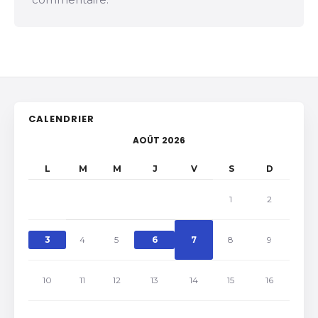
CALENDRIER
AOÛT 2026
L
M
M
J
V
S
D
1
2
3
4
5
6
7
8
9
10
11
12
13
14
15
16