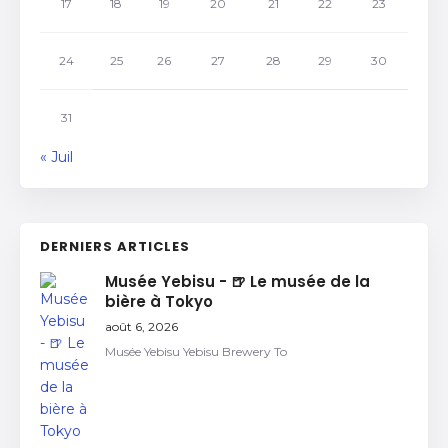
17
18
19
20
21
22
23
24
25
26
27
28
29
30
31
« Juil
DERNIERS ARTICLES
Musée Yebisu - 🍺 Le musée de la
bière à Tokyo
août 6, 2026
Musée Yebisu Yebisu Brewery To