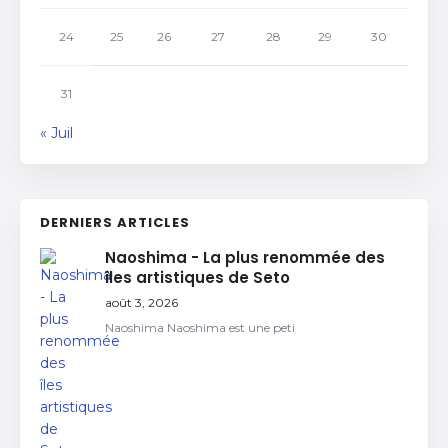
24
25
26
27
28
29
30
31
« Juil
DERNIERS ARTICLES
Naoshima - La plus renommée des
îles artistiques de Seto
août 3, 2026
Naoshima Naoshima est une peti