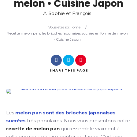
melon • Cuisine Japon
Sophie et François
Search
Vous êtes ici:
Home
/
Recette melon pan, les brioches japonaises sucrées en forme de melon
• Cuisine Japon
SHARE
THIS PAGE
Les
melon pan sont des brioches japonaises
sucrées
très populaires. Nous vous présentons notre
recette de melon pan
qui ressemble vraiment à
celle que vous pouvez goûter au Japon. C’est une