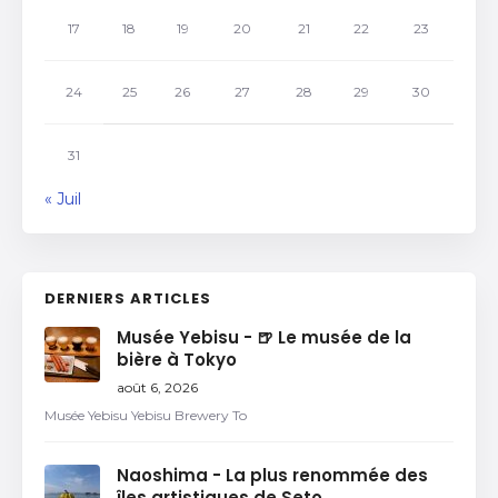
17
18
19
20
21
22
23
24
25
26
27
28
29
30
31
« Juil
DERNIERS ARTICLES
Musée Yebisu - 🍺 Le musée de la
bière à Tokyo
août 6, 2026
Musée Yebisu Yebisu Brewery To
Naoshima - La plus renommée des
îles artistiques de Seto