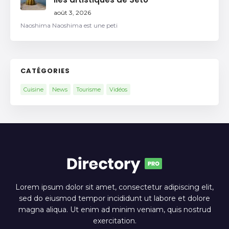
août 3, 2026
Naoshima Naoshima est une peti
CATÉGORIES
Cuisine
News
Tourisme
Vidéos
Lorem ipsum dolor sit amet, consectetur adipiscing elit,
sed do eiusmod tempor incididunt ut labore et dolore
magna aliqua. Ut enim ad minim veniam, quis nostrud
exercitation.