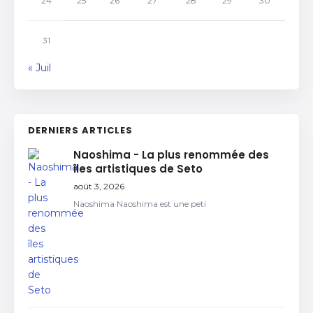
24
25
26
27
28
29
30
31
« Juil
DERNIERS ARTICLES
Naoshima - La plus renommée des
îles artistiques de Seto
août 3, 2026
Naoshima Naoshima est une peti