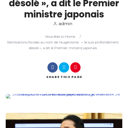
désolé », a dit le Premier
ministre japonais
Search
admin
Vous êtes ici:
Home
/
Stérilisations forcées au nom de l’eugénisme : « Je suis profondément
désolé », a dit le Premier ministre japonais
SHARE
THIS PAGE