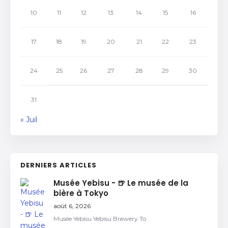
10
11
12
13
14
15
16
17
18
19
20
21
22
23
24
25
26
27
28
29
30
31
« Juil
DERNIERS ARTICLES
Musée Yebisu - 🍺 Le musée de la
bière à Tokyo
août 6, 2026
Musée Yebisu Yebisu Brewery To