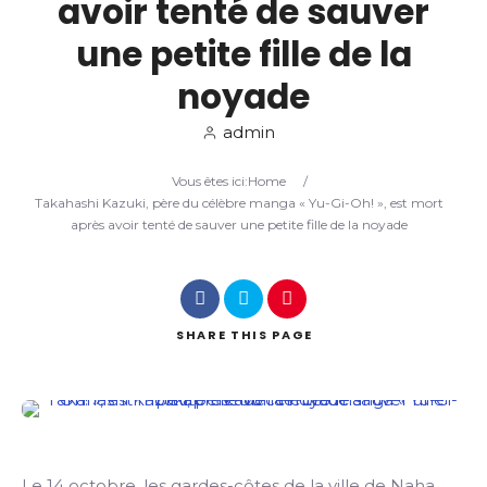
avoir tenté de sauver
une petite fille de la
Search
noyade
admin
Vous êtes ici:
Home
/
Takahashi Kazuki, père du célèbre manga « Yu-Gi-Oh! », est mort
après avoir tenté de sauver une petite fille de la noyade
SHARE
THIS PAGE
Le 14 octobre, les gardes-côtes de la ville de Naha,