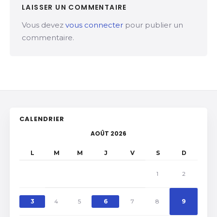
LAISSER UN COMMENTAIRE
Vous devez
vous connecter
pour publier un
commentaire.
CALENDRIER
AOÛT 2026
L
M
M
J
V
S
D
1
2
3
4
5
6
7
8
9